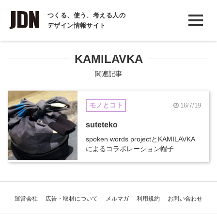
INTERVIEW
つくる、使う、考える人の
デザイン情報サイト
インタビュー
REPORT
KAMILAVKA
レポート
関連記事
COLUMN
モノとコト
16/7/19
コラム
suteteko
spoken words projectとKAMILAVKA
によるコラボレーション帽子
運営会社
広告・取材について
メルマガ
利用規約
お問い合わせ