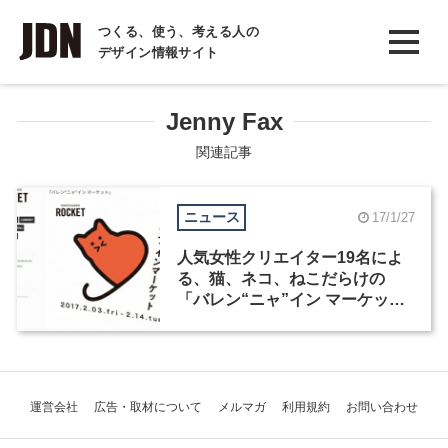
INTERVIEW
つくる、使う、考える人の
デザイン情報サイト
インタビュー
REPORT
Jenny Fax
レポート
関連記事
COLUMN
ニュース
17/1/27
コラム
人気女性クリエイター19名によ
る、猫、ネコ、ねこだらけの
「バレン“ニャ”イン マーケッ
ト」が開催
運営会社
広告・取材について
メルマガ
利用規約
お問い合わせ