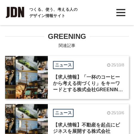
INTERVIEW
つくる、使う、考える人の
デザイン情報サイト
インタビュー
REPORT
GREENING
レポート
関連記事
COLUMN
PR
ニュース
25/10/8
コラム
【求人情報】「一杯のコーヒー
から考える街づくり」をキーワ
ードとする株式会社GREENING
が、PR／広報マネージャーを募
集
PR
ニュース
25/10/6
【求人情報】不動産を起点にビ
ジネスを展開する株式会社