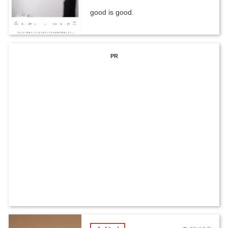
good is good.
PR