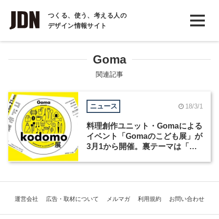
INTERVIEW
つくる、使う、考える人の
デザイン情報サイト
インタビュー
REPORT
Goma
レポート
関連記事
COLUMN
ニュース
18/3/1
コラム
料理創作ユニット・Gomaによる
イベント「Gomaのこども展」が
3月1から開催。裏テーマは「ち
ょっと子どもが背伸びする」
運営会社
広告・取材について
メルマガ
利用規約
お問い合わせ