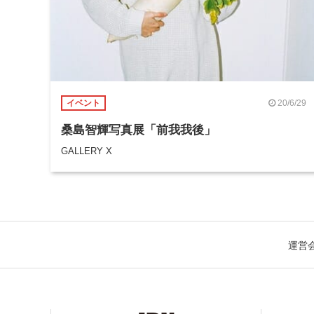
20/6/29
イベント
桑島智輝写真展「前我我後」
GALLERY X
運営