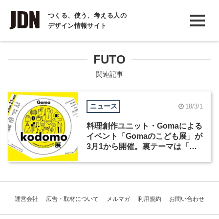
INTERVIEW
つくる、使う、考える人の
デザイン情報サイト
インタビュー
REPORT
FUTO
レポート
関連記事
COLUMN
ニュース
18/3/1
コラム
料理創作ユニット・Gomaによる
イベント「Gomaのこども展」が
3月1から開催。裏テーマは「ち
ょっと子どもが背伸びする」
運営会社
広告・取材について
メルマガ
利用規約
お問い合わせ