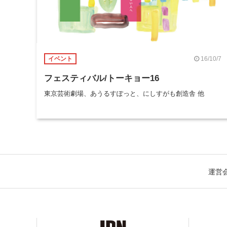
16/10/7
イベント
フェスティバル/トーキョー16
東京芸術劇場、あうるすぽっと、にしすがも創造舎 他
運営