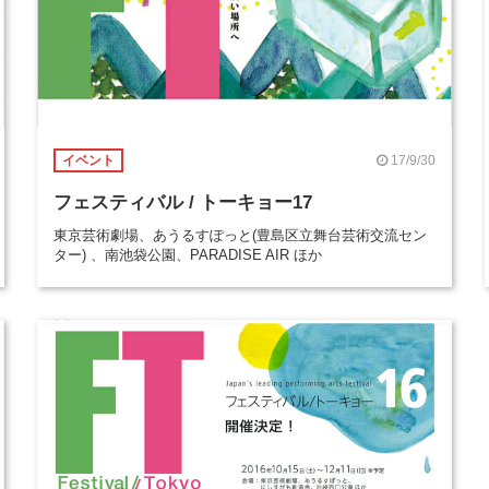
17/9/30
イベント
フェスティバル / トーキョー17
東京芸術劇場、あうるすぽっと(豊島区立舞台芸術交流セン
ター) 、南池袋公園、PARADISE AIR ほか