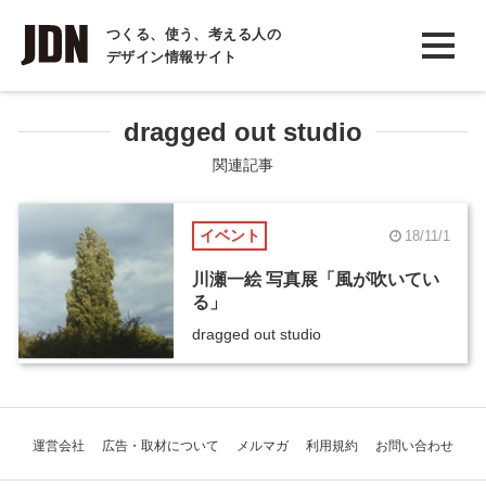
INTERVIEW
つくる、使う、考える人の
デザイン情報サイト
インタビュー
REPORT
dragged out studio
レポート
関連記事
COLUMN
イベント
18/11/1
コラム
川瀬一絵 写真展「風が吹いてい
る」
dragged out studio
運営会社
広告・取材について
メルマガ
利用規約
お問い合わせ