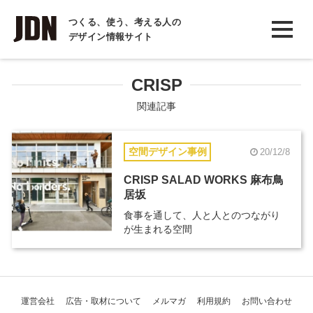
INTERVIEW
つくる、使う、考える人の
デザイン情報サイト
インタビュー
REPORT
CRISP
レポート
関連記事
COLUMN
空間デザイン事例
20/12/8
コラム
CRISP SALAD WORKS 麻布鳥
居坂
食事を通して、人と人とのつながり
が生まれる空間
運営会社
広告・取材について
メルマガ
利用規約
お問い合わせ