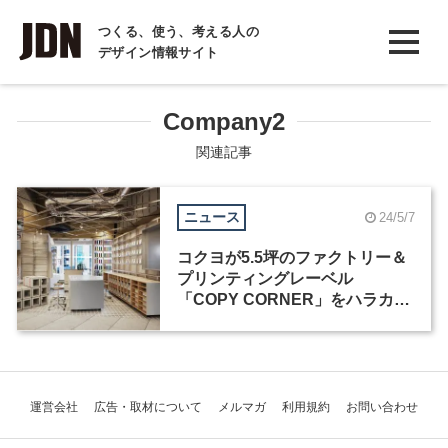
INTERVIEW
つくる、使う、考える人の
デザイン情報サイト
インタビュー
REPORT
Company2
レポート
関連記事
COLUMN
ニュース
24/5/7
コラム
コクヨが5.5坪のファクトリー＆
プリンティングレーベル
「COPY CORNER」をハラカド
にオープン
運営会社
広告・取材について
メルマガ
利用規約
お問い合わせ