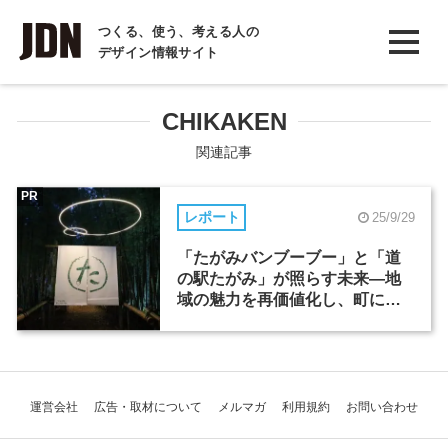
INTERVIEW
つくる、使う、考える人の
デザイン情報サイト
インタビュー
REPORT
CHIKAKEN
レポート
関連記事
COLUMN
PR
レポート
25/9/29
コラム
「たがみバンブーブー」と「道
の駅たがみ」が照らす未来―地
域の魅力を再価値化し、町に賑
わいを生む
運営会社
広告・取材について
メルマガ
利用規約
お問い合わせ