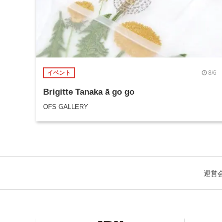
8/6
イベント
Brigitte Tanaka ā go go
OFS GALLERY
運営