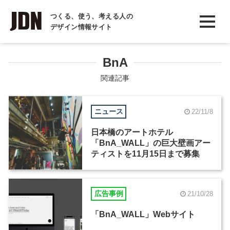
INTERVIEW
つくる、使う、考える人の
デザイン情報サイト
インタビュー
REPORT
BnA
レポート
関連記事
COLUMN
ニュース
22/11/8
コラム
日本橋のアートホテル
「BnA_WALL」の巨大壁画アー
ティストを11月15日まで募集
広告事例
21/10/28
「BnA_WALL」Webサイト