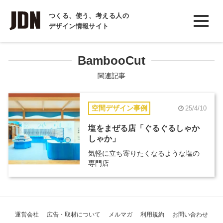
INTERVIEW
つくる、使う、考える人の
デザイン情報サイト
インタビュー
REPORT
BambooCut
レポート
関連記事
COLUMN
空間デザイン事例
25/4/10
コラム
塩をまぜる店「ぐるぐるしゃか
しゃか」
気軽に立ち寄りたくなるような塩の
専門店
運営会社
広告・取材について
メルマガ
利用規約
お問い合わせ