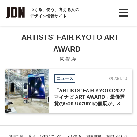
INTERVIEW
つくる、使う、考える人の
デザイン情報サイト
インタビュー
REPORT
ARTISTS’ FAIR KYOTO ART
レポート
AWARD
COLUMN
関連記事
コラム
ニュース
23/1/10
「ARTISTS’ FAIR KYOTO 2022
マイナビ ART AWARD」最優秀
賞のGoh Uozumiの個展が、3月
4日より京都で開催
運営会社
広告・取材について
メルマガ
利用規約
お問い合わせ