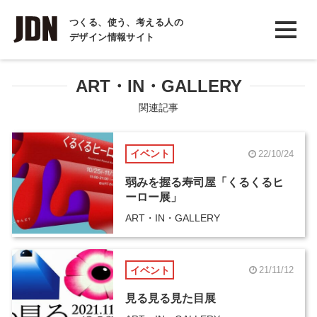
INTERVIEW
つくる、使う、考える人の
デザイン情報サイト
インタビュー
REPORT
ART・IN・GALLERY
レポート
関連記事
COLUMN
イベント
22/10/24
コラム
弱みを握る寿司屋「くるくるヒ
ーロー展」
ART・IN・GALLERY
イベント
21/11/12
見る見る見た目展