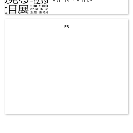
ART・IN・GALLERY
PR