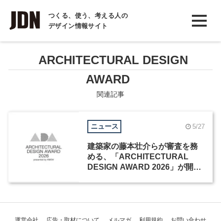
INTERVIEW
つくる、使う、考える人の
デザイン情報サイト
インタビュー
REPORT
ARCHITECTURAL DESIGN
レポート
AWARD
COLUMN
関連記事
コラム
ニュース
5/27
建築家の藤本壮介らが審査を務
める、「ARCHITECTURAL
DESIGN AWARD 2026」が開催
中
運営会社
広告・取材について
メルマガ
利用規約
お問い合わせ