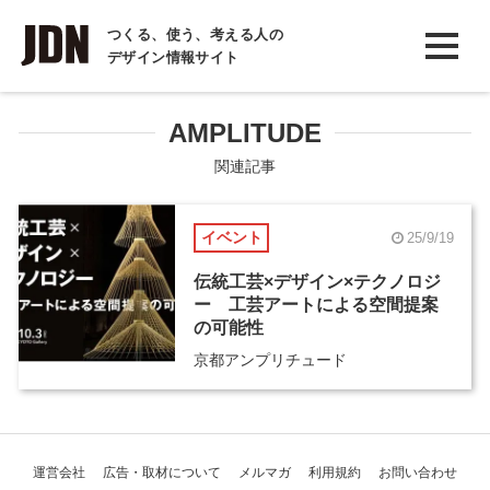
INTERVIEW
つくる、使う、考える人の
デザイン情報サイト
インタビュー
REPORT
AMPLITUDE
レポート
関連記事
COLUMN
イベント
25/9/19
コラム
伝統工芸×デザイン×テクノロジ
ー 工芸アートによる空間提案
の可能性
京都アンプリチュード
運営会社
広告・取材について
メルマガ
利用規約
お問い合わせ