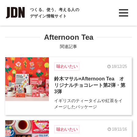
INTERVIEW
つくる、使う、考える人の
デザイン情報サイト
インタビュー
REPORT
Afternoon Tea
レポート
関連記事
COLUMN
味わいたい
18/12/25
コラム
鈴木マサル×Afternoon Tea オ
リジナルチョコレート第2弾・第
3弾
イギリスのティータイムや紅茶をイ
メージしたパッケージ
味わいたい
18/11/16