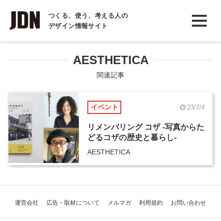
INTERVIEW
つくる、使う、考える人の
デザイン情報サイト
インタビュー
REPORT
AESTHETICA
レポート
関連記事
COLUMN
イベント
23/7/4
コラム
リメンバリング コザ -写真からた
どるコザの歴史と暮らし-
AESTHETICA
運営会社
広告・取材について
メルマガ
利用規約
お問い合わせ