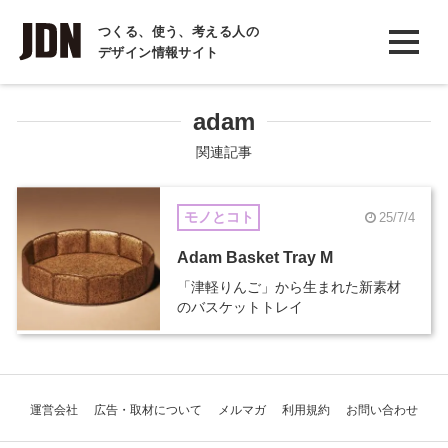
INTERVIEW
つくる、使う、考える人の
デザイン情報サイト
インタビュー
REPORT
adam
レポート
関連記事
COLUMN
モノとコト
25/7/4
コラム
Adam Basket Tray M
「津軽りんご」から生まれた新素材
のバスケットトレイ
運営会社
広告・取材について
メルマガ
利用規約
お問い合わせ