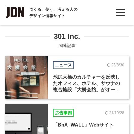
INTERVIEW
つくる、使う、考える人の
デザイン情報サイト
インタビュー
REPORT
301 Inc.
レポート
関連記事
COLUMN
ニュース
23/8/30
コラム
池尻大橋のカルチャーを反映し
たオフィス、ホテル、サウナの
複合施設「大橋会館」がオープ
ン
広告事例
21/10/28
「BnA_WALL」Webサイト