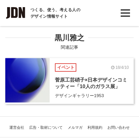
INTERVIEW
つくる、使う、考える人の
デザイン情報サイト
インタビュー
REPORT
黒川雅之
レポート
関連記事
COLUMN
イベント
18/4/10
コラム
菅原工芸硝子×日本デザインコミ
ッティー「10人のガラス展」
デザインギャラリー1953
運営会社
広告・取材について
メルマガ
利用規約
お問い合わせ