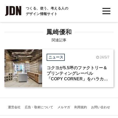
INTERVIEW
つくる、使う、考える人の
デザイン情報サイト
インタビュー
REPORT
鳳崎優和
レポート
関連記事
COLUMN
ニュース
24/5/7
コラム
コクヨが5.5坪のファクトリー＆
プリンティングレーベル
「COPY CORNER」をハラカド
にオープン
運営会社
広告・取材について
メルマガ
利用規約
お問い合わせ