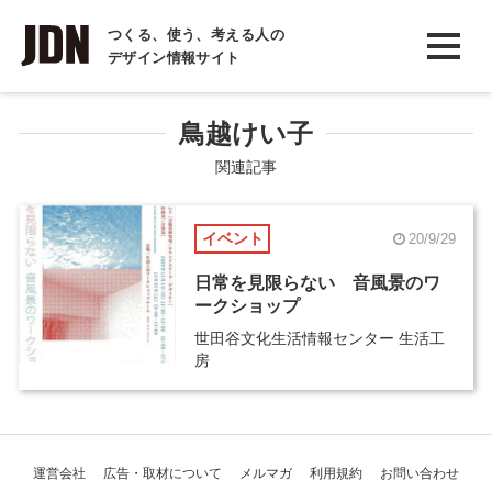
INTERVIEW
つくる、使う、考える人の
デザイン情報サイト
インタビュー
REPORT
鳥越けい子
レポート
関連記事
COLUMN
イベント
20/9/29
コラム
日常を見限らない 音風景のワ
ークショップ
世田谷文化生活情報センター 生活工
房
運営会社
広告・取材について
メルマガ
利用規約
お問い合わせ