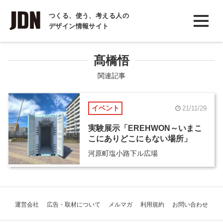
INTERVIEW
つくる、使う、考える人の
デザイン情報サイト
インタビュー
REPORT
髙橋悟
レポート
関連記事
COLUMN
イベント
21/11/29
コラム
実験展示「EREHWON～いまこ
こにありどこにもない場所」
河原町塩小路下ル広場
運営会社
広告・取材について
メルマガ
利用規約
お問い合わせ