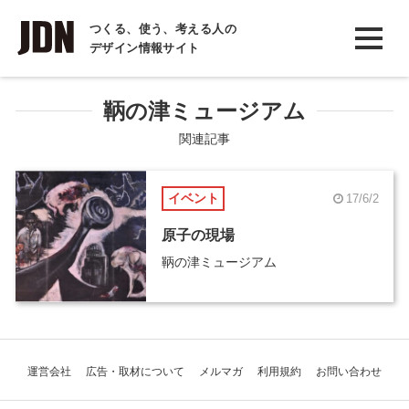
INTERVIEW
つくる、使う、考える人の
デザイン情報サイト
インタビュー
REPORT
鞆の津ミュージアム
レポート
関連記事
COLUMN
イベント
17/6/2
コラム
原子の現場
鞆の津ミュージアム
運営会社
広告・取材について
メルマガ
利用規約
お問い合わせ