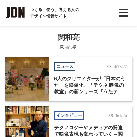
INTERVIEW
つくる、使う、考える人の
デザイン情報サイト
インタビュー
REPORT
関和亮
レポート
関連記事
COLUMN
ニュース
18/12/27
コラム
6人のクリエイターが「日本のう
た」を映像化、『テクネ 映像の
教室』の新シリーズ『うたテク
ネ』が1月2日に放送
PR
インタビュー
16/1/26
テクノロジーやメディアの発達
で映像表現も変わっていく－関