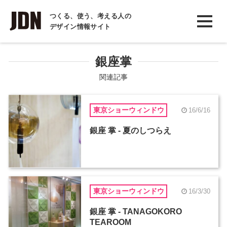
INTERVIEW
つくる、使う、考える人の
デザイン情報サイト
インタビュー
REPORT
銀座掌
レポート
関連記事
COLUMN
東京ショーウィンドウ
16/6/16
コラム
銀座 掌 - 夏のしつらえ
東京ショーウィンドウ
16/3/30
銀座 掌 - TANAGOKORO
TEAROOM