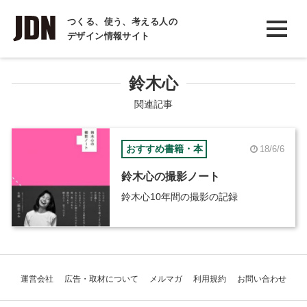
INTERVIEW
つくる、使う、考える人の
デザイン情報サイト
インタビュー
REPORT
鈴木心
レポート
関連記事
COLUMN
おすすめ書籍・本
18/6/6
コラム
鈴木心の撮影ノート
鈴木心10年間の撮影の記録
運営会社
広告・取材について
メルマガ
利用規約
お問い合わせ