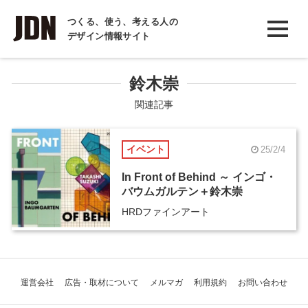
INTERVIEW
つくる、使う、考える人の
デザイン情報サイト
インタビュー
REPORT
鈴木崇
レポート
関連記事
COLUMN
イベント
25/2/4
コラム
In Front of Behind ～ インゴ・
バウムガルテン＋鈴木崇
HRDファインアート
運営会社
広告・取材について
メルマガ
利用規約
お問い合わせ