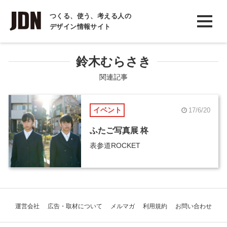
INTERVIEW
つくる、使う、考える人の
デザイン情報サイト
インタビュー
REPORT
鈴木むらさき
レポート
関連記事
COLUMN
イベント
17/6/20
コラム
ふたご写真展 柊
表参道ROCKET
運営会社
広告・取材について
メルマガ
利用規約
お問い合わせ