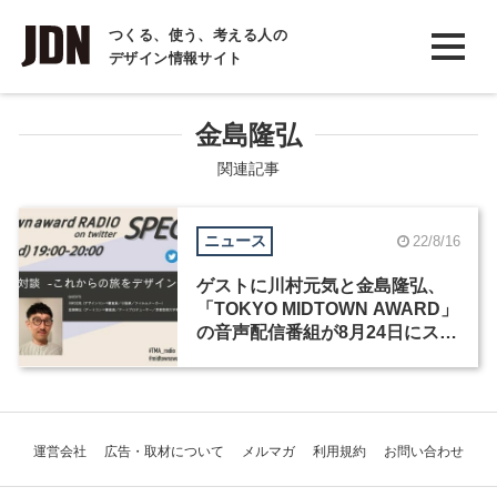
INTERVIEW
つくる、使う、考える人の
デザイン情報サイト
インタビュー
REPORT
金島隆弘
レポート
関連記事
COLUMN
ニュース
22/8/16
コラム
ゲストに川村元気と金島隆弘、
「TOKYO MIDTOWN AWARD」
の音声配信番組が8月24日にスペ
シャル回を開催
運営会社
広告・取材について
メルマガ
利用規約
お問い合わせ