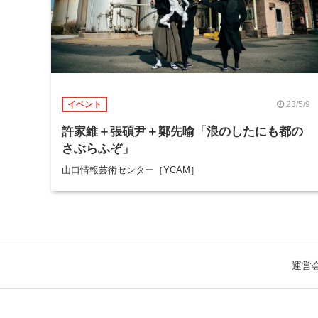
23/5/9
イベント
許家維＋張碩尹＋鄭先喻「浪のしたにも都の
さぶらふぞ」
山口情報芸術センター［YCAM］
運営