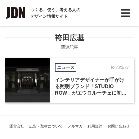
INTERVIEW
つくる、使う、考える人の
デザイン情報サイト
インタビュー
REPORT
袴田広基
レポート
関連記事
COLUMN
ニュース
23/3/27
コラム
インテリアデザイナーが手がけ
る照明ブランド「STUDIO
ROW」がエウロルーチェに初出
展
運営会社
広告・取材について
メルマガ
利用規約
お問い合わせ