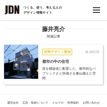
INTERVIEW
つくる、使う、考える人の
デザイン情報サイト
インタビュー
REPORT
藤井亮介
レポート
関連記事
COLUMN
空間デザイン事例
18/5/30
コラム
都市の中の住宅
床を螺旋状に配置した、都市的なパ
ブリックさと快適さを兼ね備えた空
間
運営会社
広告・取材について
メルマガ
利用規約
お問い合わせ