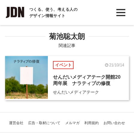
INTERVIEW
つくる、使う、考える人の
デザイン情報サイト
インタビュー
REPORT
菊池聡太朗
レポート
関連記事
COLUMN
イベント
21/10/14
コラム
せんだいメディアテーク開館20
周年展 ナラティブの修復
せんだいメディアテーク
運営会社
広告・取材について
メルマガ
利用規約
お問い合わせ