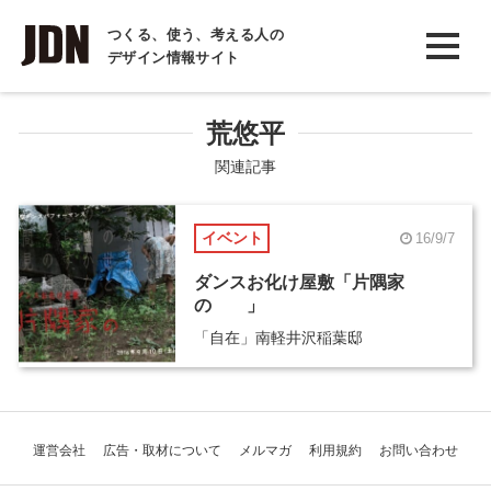
INTERVIEW
つくる、使う、考える人の
デザイン情報サイト
インタビュー
REPORT
荒悠平
レポート
関連記事
COLUMN
イベント
16/9/7
コラム
ダンスお化け屋敷「片隅家
の 」
「自在」南軽井沢稲葉邸
運営会社
広告・取材について
メルマガ
利用規約
お問い合わせ