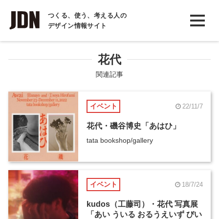
INTERVIEW
つくる、使う、考える人の
デザイン情報サイト
インタビュー
REPORT
花代
レポート
関連記事
COLUMN
イベント
22/11/7
コラム
花代・磯谷博史「あはひ」
tata bookshop/gallery
イベント
18/7/24
kudos（工藤司）・花代 写真展
「あい ういる おるうえいず びい