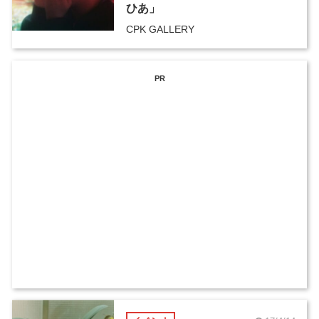
ひあ」
CPK GALLERY
PR