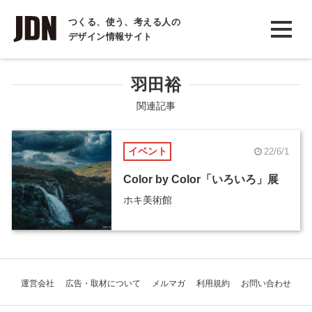
INTERVIEW
つくる、使う、考える人の
デザイン情報サイト
インタビュー
REPORT
羽田裕
レポート
関連記事
COLUMN
イベント
22/6/1
コラム
Color by Color「いろいろ」展
ホキ美術館
運営会社
広告・取材について
メルマガ
利用規約
お問い合わせ