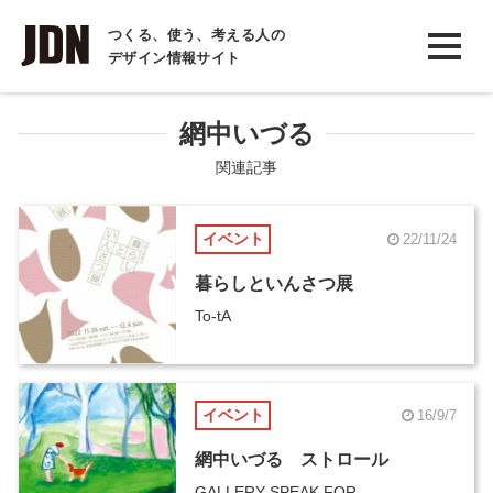
INTERVIEW
つくる、使う、考える人の
デザイン情報サイト
インタビュー
REPORT
網中いづる
レポート
関連記事
COLUMN
イベント
22/11/24
コラム
暮らしといんさつ展
To-tA
イベント
16/9/7
網中いづる ストロール
GALLERY SPEAK FOR