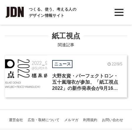
INTERVIEW
つくる、使う、考える人の
デザイン情報サイト
インタビュー
REPORT
紙工視点
レポート
関連記事
COLUMN
ニュース
22/9/5
コラム
大野友資・パーフェクトロン・
五十嵐瑠衣が参加、「紙工視点
2022」の新作発表会が9月16日
より開催
運営会社
広告・取材について
メルマガ
利用規約
お問い合わせ