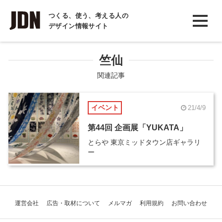
INTERVIEW
つくる、使う、考える人の
デザイン情報サイト
インタビュー
REPORT
竺仙
レポート
関連記事
COLUMN
イベント
21/4/9
コラム
第44回 企画展「YUKATA」
とらや 東京ミッドタウン店ギャラリ
ー
運営会社
広告・取材について
メルマガ
利用規約
お問い合わせ