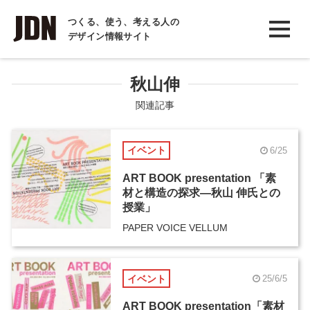
INTERVIEW
つくる、使う、考える人の
デザイン情報サイト
インタビュー
REPORT
秋山伸
レポート
関連記事
COLUMN
イベント
6/25
コラム
ART BOOK presentation 「素
材と構造の探求―秋山 伸氏との
授業」
PAPER VOICE VELLUM
イベント
25/6/5
ART BOOK presentation「素材