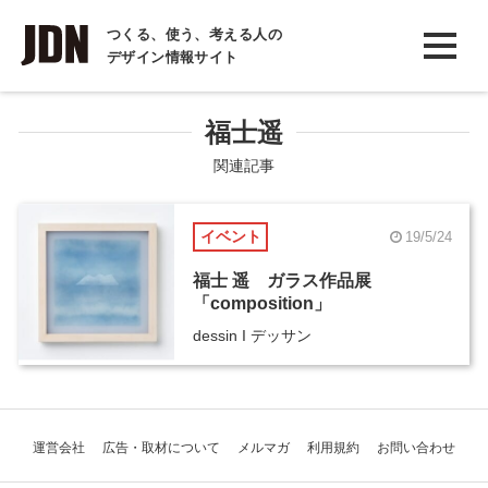
INTERVIEW
つくる、使う、考える人の
デザイン情報サイト
インタビュー
REPORT
福士遥
レポート
関連記事
COLUMN
イベント
19/5/24
コラム
福士 遥 ガラス作品展
「composition」
dessin I デッサン
運営会社
広告・取材について
メルマガ
利用規約
お問い合わせ