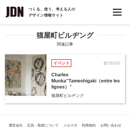
INTERVIEW
つくる、使う、考える人の
デザイン情報サイト
インタビュー
REPORT
猫屋町ビルヂング
レポート
関連記事
COLUMN
イベント
23/10/2
コラム
Charles
Munka“Tameshigaki（entre les
lignes）”
猫屋町ビルヂング
運営会社
広告・取材について
メルマガ
利用規約
お問い合わせ