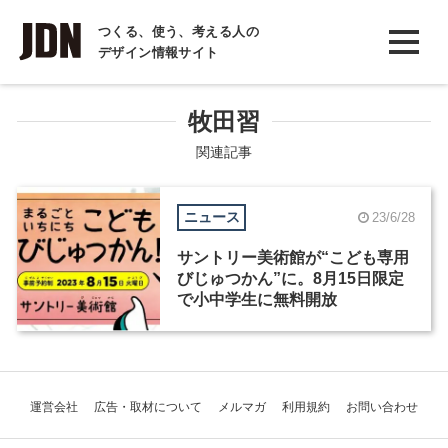
INTERVIEW
つくる、使う、考える人の
デザイン情報サイト
インタビュー
REPORT
牧田習
レポート
関連記事
COLUMN
ニュース
23/6/28
コラム
サントリー美術館が“こども専用
びじゅつかん”に。8月15日限定
で小中学生に無料開放
運営会社
広告・取材について
メルマガ
利用規約
お問い合わせ