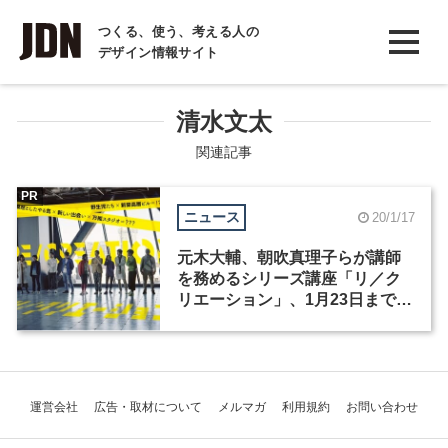
INTERVIEW
つくる、使う、考える人の
デザイン情報サイト
インタビュー
REPORT
清水文太
レポート
関連記事
COLUMN
PR
ニュース
20/1/17
コラム
元木大輔、朝吹真理子らが講師
を務めるシリーズ講座「リ／ク
リエーション」、1月23日まで受
講者を募集中
運営会社
広告・取材について
メルマガ
利用規約
お問い合わせ