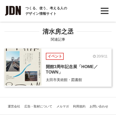
INTERVIEW
つくる、使う、考える人の
デザイン情報サイト
インタビュー
REPORT
清水房之丞
レポート
関連記事
COLUMN
イベント
20/9/11
コラム
開館3周年記念展「HOME／
TOWN」
太田市美術館・図書館
運営会社
広告・取材について
メルマガ
利用規約
お問い合わせ